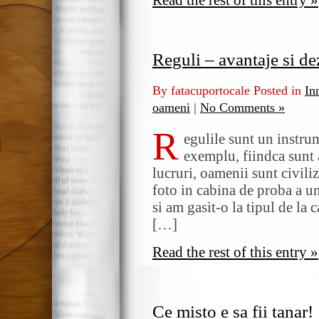
Read the rest of this entry »
Reguli – avantaje si de
By fatacuportocale Posted in
In
oameni
|
No Comments »
R
egulile sunt un instrum
exemplu, fiindca sunt a
lucruri, oamenii sunt civiliz
foto in cabina de proba a u
si am gasit-o la tipul de la 
[…]
Read the rest of this entry »
Ce misto e sa fii tanar!