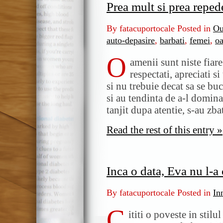
Prea mult si prea reped
By fatacuportocale Posted in
Ou
auto-depasire
,
barbati
,
femei
,
o
O
amenii sunt niste fiar
respectati, apreciati si
si nu trebuie decat sa se buc
si au tendinta de a-l domina
tanjit dupa atentie, s-au zba
Read the rest of this entry »
Inca o data, Eva nu l-
By fatacuportocale Posted in
In
C
ititi o poveste in stilu