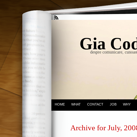
Gia Cod
despre comunicare, cunoast
HOME
WHAT
CONTACT
JOB
WHY
Archive for July, 200