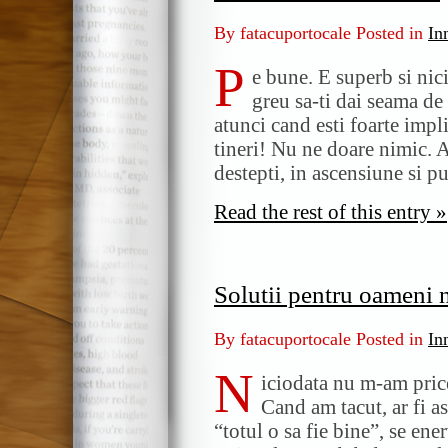
By fatacuportocale Posted in
In
P
e bune. E superb si nic
greu sa-ti dai seama de 
atunci cand esti foarte impl
tineri! Nu ne doare nimic.
destepti, in ascensiune si 
Read the rest of this entry »
Solutii pentru oameni 
By fatacuportocale Posted in
In
N
iciodata nu m-am pric
Cand am tacut, ar fi a
“totul o sa fie bine”, se ene