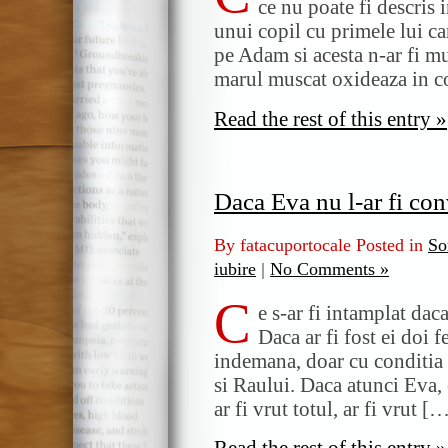
ce nu poate fi descris 
unui copil cu primele lui c
pe Adam si acesta n-ar fi m
marul muscat oxideaza in 
Read the rest of this entry »
Daca Eva nu l-ar fi co
By fatacuportocale Posted in
So
iubire
|
No Comments »
C
e s-ar fi intamplat da
Daca ar fi fost ei doi fe
indemana, doar cu conditia
si Raului. Daca atunci Eva,
ar fi vrut totul, ar fi vrut [