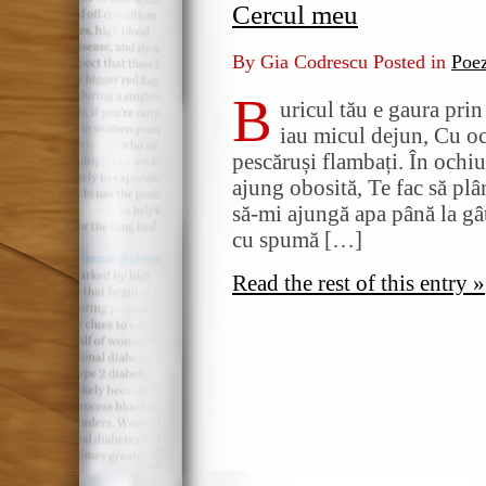
Cercul meu
By Gia Codrescu Posted in
Poe
B
uricul tău e gaura pri
iau micul dejun, Cu och
pescăruși flambați. În ochiu
ajung obosită, Te fac să pl
să-mi ajungă apa până la gât
cu spumă […]
Read the rest of this entry »