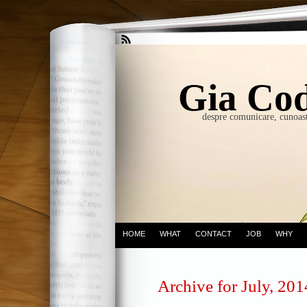
Gia Cod
despre comunicare, cunoast
HOME
WHAT
CONTACT
JOB
WHY
Archive for July, 201