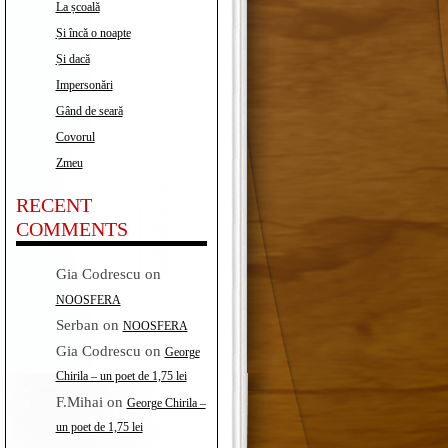
La școală
Și încă o noapte
Și dacă
Impersonări
Gând de seară
Covorul
Zmeu
RECENT
COMMENTS
Gia Codrescu
on
NOOSFERA
Serban
on
NOOSFERA
Gia Codrescu
on
George
Chirila – un poet de 1,75 lei
F.Mihai
on
George Chirila –
un poet de 1,75 lei