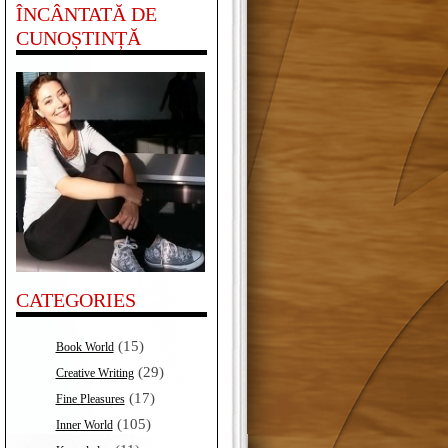
ÎNCÂNTATĂ DE
CUNOȘTINȚĂ
CATEGORIES
(15)
Book World
(29)
Creative Writing
(17)
Fine Pleasures
(105)
Inner World