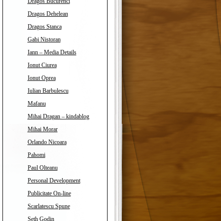
Dragos Bucurenci
Dragos Dehelean
Dragos Stanca
Gabi Nistoran
Iann – Media Details
Ionut Ciurea
Ionut Oprea
Iulian Barbulescu
Mafanu
Mihai Dragan – kindablog
Mihai Morar
Orlando Nicoara
Pahomi
Paul Olteanu
Personal Development
Publicitate On-line
Scarlatescu Spune
Seth Godin