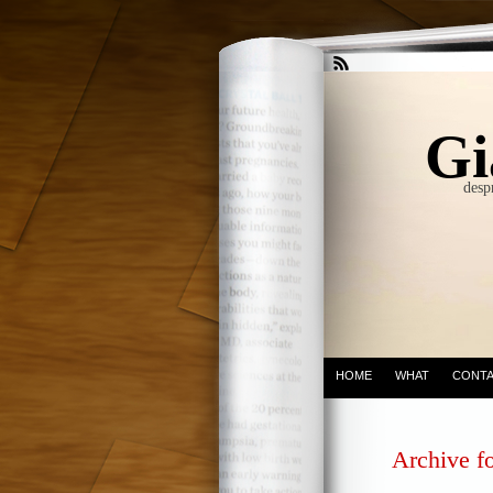
Gi
desp
HOME
WHAT
CONT
Archive f