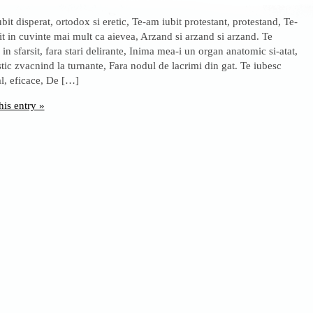
bit disperat, ortodox si eretic, Te-am iubit protestant, protestand, Te-
t in cuvinte mai mult ca aievea, Arzand si arzand si arzand. Te
 in sfarsit, fara stari delirante, Inima mea-i un organ anatomic si-atat,
tic zvacnind la turnante, Fara nodul de lacrimi din gat. Te iubesc
l, eficace, De […]
his entry »