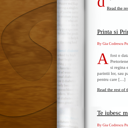
d
Read the res
Printa si Pri
By Gia Codrescu Po
A
fost o dat
Pretoriene
si regina 
parintii lor, sau 
pentru care […]
Read the rest of t
Te iubesc me
By Gia Codrescu Po