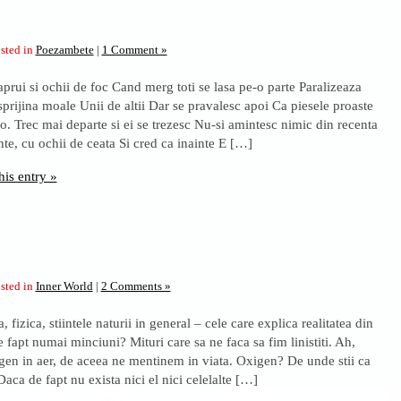
sted in
Poezambete
|
1 Comment »
prui si ochii de foc Cand merg toti se lasa pe-o parte Paralizeaza
sprijina moale Unii de altii Dar se pravalesc apoi Ca piesele proaste
. Trec mai departe si ei se trezesc Nu-si amintesc nimic din recenta
te, cu ochii de ceata Si cred ca inainte E […]
his entry »
sted in
Inner World
|
2 Comments »
, fizica, stiintele naturii in general – cele care explica realitatea din
e fapt numai minciuni? Mituri care sa ne faca sa fim linistiti. Ah,
igen in aer, de aceea ne mentinem in viata. Oxigen? De unde stii ca
aca de fapt nu exista nici el nici celelalte […]