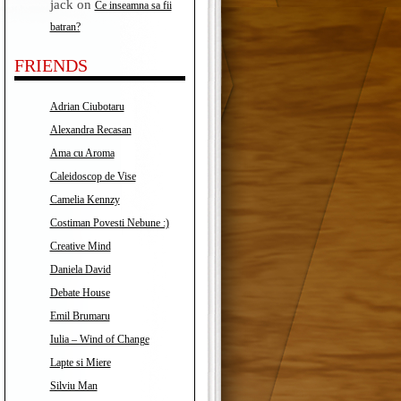
jack
on
Ce inseamna sa fii
batran?
FRIENDS
Adrian Ciubotaru
Alexandra Recasan
Ama cu Aroma
Caleidoscop de Vise
Camelia Kennzy
Costiman Povesti Nebune :)
Creative Mind
Daniela David
Debate House
Emil Brumaru
Iulia – Wind of Change
Lapte si Miere
Silviu Man