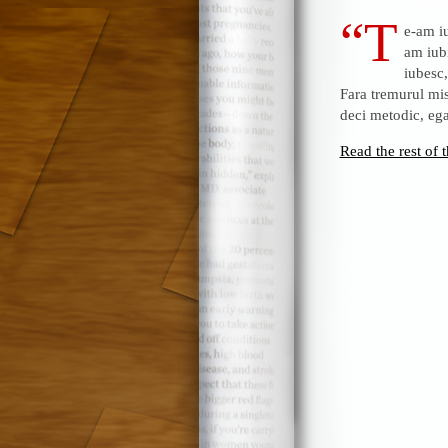
“T
e-am iu
am iubi
iubesc,
Fara tremurul mis
deci metodic, ega
Read the rest of t