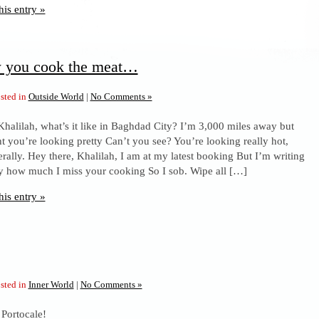
his entry »
w you cook the meat…
sted in
Outside World
|
No Comments »
 Khalilah, what’s it like in Baghdad City? I’m 3,000 miles away but
ht you’re looking pretty Can’t you see? You’re looking really hot,
erally. Hey there, Khalilah, I am at my latest booking But I’m writing
ay how much I miss your cooking So I sob. Wipe all […]
his entry »
sted in
Inner World
|
No Comments »
 Portocale!