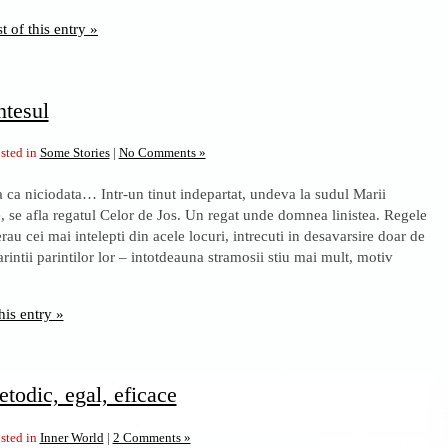
t of this entry »
ntesul
sted in
Some Stories
|
No Comments »
a ca niciodata… Intr-un tinut indepartat, undeva la sudul Marii
, se afla regatul Celor de Jos. Un regat unde domnea linistea. Regele
erau cei mai intelepti din acele locuri, intrecuti in desavarsire doar de
parintii parintilor lor – intotdeauna stramosii stiu mai mult, motiv
his entry »
todic, egal, eficace
sted in
Inner World
|
2 Comments »