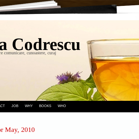
a Codrescu
re comunicare, cunoastere, curaj
ACT
JOB
WHY
BOOKS
WHO
or May, 2010