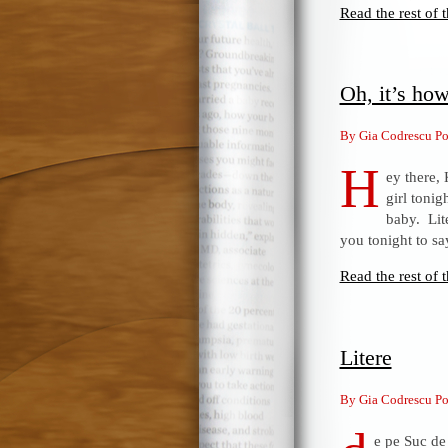
Read the rest of t
Oh, it’s ho
By Gia Codrescu Po
H
ey there,
girl tonig
baby. Lit
you tonight to s
Read the rest of t
Litere
By Gia Codrescu Po
e pe Suc de