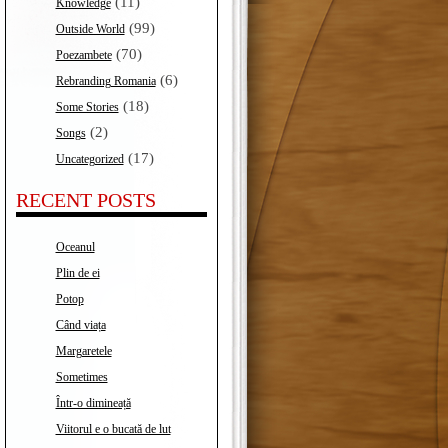
(11)
Knowledge
(99)
Outside World
(70)
Poezambete
(6)
Rebranding Romania
(18)
Some Stories
(2)
Songs
(17)
Uncategorized
RECENT POSTS
Oceanul
Plin de ei
Potop
Când viața
Margaretele
Sometimes
Într-o dimineață
Viitorul e o bucată de lut