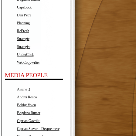
CapsLock
Dan Petre
Planning
ReFresh
Strategic
Strategist
UnderClick
WebCopywriter
MEDIA PEOPLE
A scrie :)
Andrei Rosca
Bobby Voicu
Bogdana Butnar
Ciprian Gavriliu
Ciprian Stavar – Despre mere