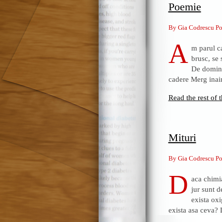
Poemie
By Gia Codrescu Po
A
m parul ca
brusc, se 
De domino
cadere Merg inain
Read the rest of t
Mituri
By Gia Codrescu Po
D
aca chimia
jur sunt d
exista ox
exista asa ceva? D