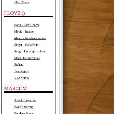
Theo Zidaru
I LOVE :)
Book – Alexis Zorba
Movie – Instinct
Music – Jonathan Coulton
Singer – Carla Bruni
Song – The origin of love
Stack Documentaries
Stylista
Typography
Vlad Studio
MARCOM
About Copywriter
BasicMarketing
Bogdana Butnar