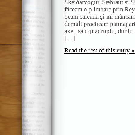
Skeiðarvogur, Sæbraut și S
făceam o plimbare prin Rey
beam cafeaua și-mi mâncam 
demult practicam patinaj art
axel, salt quadruplu, dublu
[…]
Read the rest of this entry »