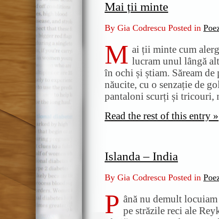
Mai ții minte
By Gia Codrescu Posted in
Poe
M
ai ții minte cum aler
lucram unul lângă alt
în ochi și știam. Săream de 
năucite, cu o senzație de g
pantaloni scurți și tricouri,
Read the rest of this entry »
Islanda – India
By Gia Codrescu Posted in
Poe
P
ână nu demult locuiam 
pe străzile reci ale Rey