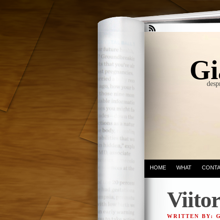
Gi
desp
HOME
WHAT
CONT
Viitor
WRITTEN BY: 