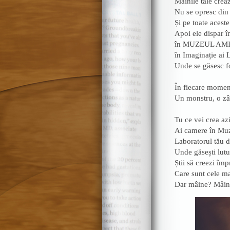
Mâinile tale crea
Nu se opresc din 
Și pe toate aceste
Apoi ele dispar î
în MUZEUL AMIN
în Imaginație 
Unde se găsesc f
În fiecare moment
Un monstru, o zân
Tu ce vei crea az
Ai camere în Muze
Laboratorul tău d
Unde găsești lutul
Știi să creezi îm
Care sunt cele mai
Dar mâine? Mâine