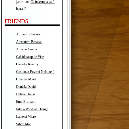
jack
on
Ce inseamna sa fii
batran?
FRIENDS
Adrian Ciubotaru
Alexandra Recasan
Ama cu Aroma
Caleidoscop de Vise
Camelia Kennzy
Costiman Povesti Nebune :)
Creative Mind
Daniela David
Debate House
Emil Brumaru
Iulia – Wind of Change
Lapte si Miere
Silviu Man