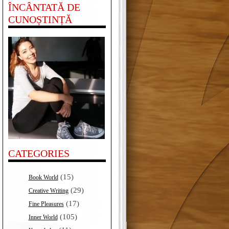
ÎNCÂNTATĂ DE
CUNOȘTINȚĂ
CATEGORIES
(15)
Book World
(29)
Creative Writing
(17)
Fine Pleasures
(105)
Inner World