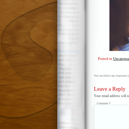
Posted in
Uncategor
You can follow any responses to
Leave a Reply
Your email address will n
Comment
*