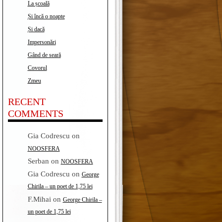
La școală
Și încă o noapte
Și dacă
Impersonări
Gând de seară
Covorul
Zmeu
RECENT
COMMENTS
Gia Codrescu
on
NOOSFERA
Serban
on
NOOSFERA
Gia Codrescu
on
George
Chirila – un poet de 1,75 lei
F.Mihai
on
George Chirila –
un poet de 1,75 lei