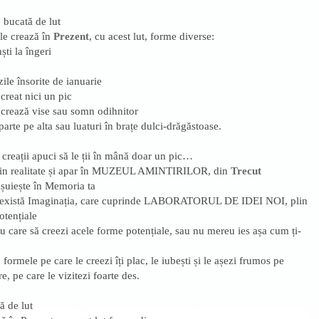
 bucată de lut
ale crează în
Prezent
, cu acest lut, forme diverse:
ti la îngeri
ile însorite de ianuarie
creat nici un pic
 crează vise sau somn odihnitor
arte pe alta sau luaturi în brațe dulci-drăgăstoase.
 creații apuci să le ții în mână doar un pic…
din realitate și apar în MUZEUL AMINTIRILOR, din
Trecut
șuiește în Memoria ta
a există Imaginația, care cuprinde LABORATORUL DE IDEI NOI, plin
otențiale
u care să creezi acele forme potențiale, sau nu mereu ies așa cum ți-
 formele pe care le creezi îți plac, le iubești și le așezi frumos pe
re, pe care le vizitezi foarte des.
ă de lut