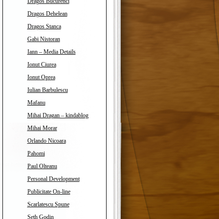
Dragos Bucurenci
Dragos Dehelean
Dragos Stanca
Gabi Nistoran
Iann – Media Details
Ionut Ciurea
Ionut Oprea
Iulian Barbulescu
Mafanu
Mihai Dragan – kindablog
Mihai Morar
Orlando Nicoara
Pahomi
Paul Olteanu
Personal Development
Publicitate On-line
Scarlatescu Spune
Seth Godin