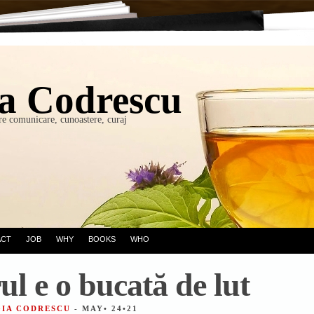
a Codrescu
re comunicare, cunoastere, curaj
ACT
JOB
WHY
BOOKS
WHO
ul e o bucată de lut
GIA CODRESCU
- MAY• 24•21