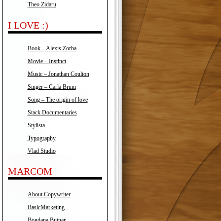
Theo Zidaru
I LOVE :)
Book – Alexis Zorba
Movie – Instinct
Music – Jonathan Coulton
Singer – Carla Bruni
Song – The origin of love
Stack Documentaries
Stylista
Typography
Vlad Studio
MARCOM
About Copywriter
BasicMarketing
Bogdana Butnar