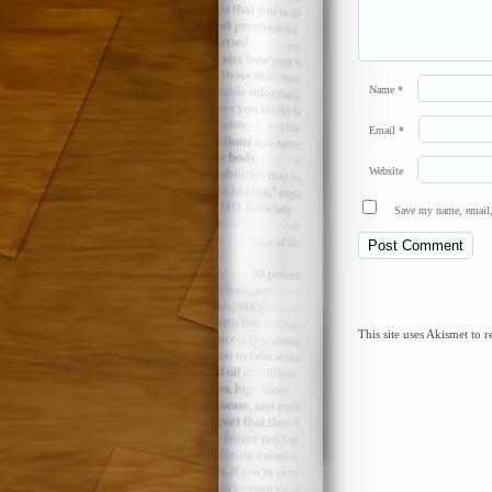
Name
*
Email
*
Website
Save my name, email, 
This site uses Akismet to 