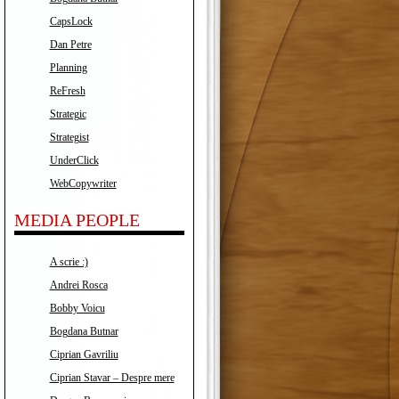
CapsLock
Dan Petre
Planning
ReFresh
Strategic
Strategist
UnderClick
WebCopywriter
MEDIA PEOPLE
A scrie :)
Andrei Rosca
Bobby Voicu
Bogdana Butnar
Ciprian Gavriliu
Ciprian Stavar – Despre mere