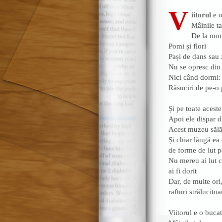
V
iitorul
e o
Mâinile t
De la monș
Pomi și flori
Pași de dans sau z
Nu se opresc din 
Nici când dormi:
Răsuciri de pe-o p
Și pe toate aceste
Apoi ele dispar 
Acest muzeu sălă
Și chiar lângă e
de forme de lut p
Nu mereu ai lut c
ai fi dorit
Dar, de multe ori,
rafturi strălucitoa
Viitorul e o bucat