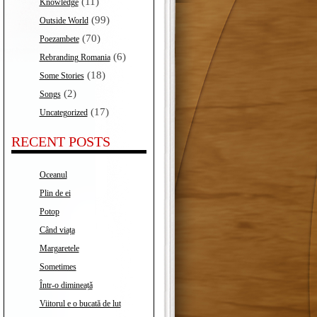
(11)
Knowledge
(99)
Outside World
(70)
Poezambete
(6)
Rebranding Romania
(18)
Some Stories
(2)
Songs
(17)
Uncategorized
RECENT POSTS
Oceanul
Plin de ei
Potop
Când viața
Margaretele
Sometimes
Într-o dimineață
Viitorul e o bucată de lut