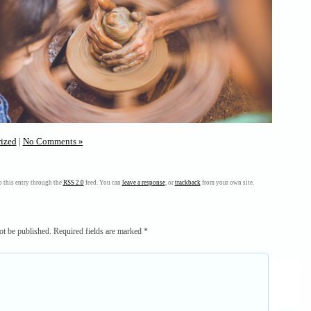
ized
|
No Comments »
 this entry through the
RSS 2.0
feed. You can
leave a response
, or
trackback
from your own site.
ot be published.
Required fields are marked
*