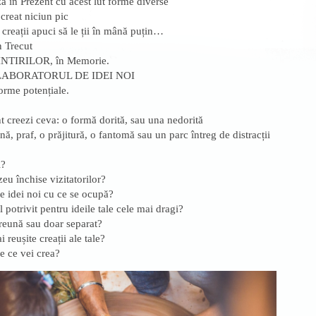
ză în Prezent cu acest lut forme diverse
creat niciun pic
 creații apuci să le ții în mână puțin…
n Trecut
TIRILOR, în Memorie.
ai LABORATORUL DE IDEI NOI
orme potențiale.
 creezi ceva: o formă dorită, sau una nedorită
ă, praf, o prăjitură, o fantomă sau un parc întreg de distracții
i?
u închise vizitatorilor?
e idei noi cu ce se ocupă?
 potrivit pentru ideile tale cele mai dragi?
preună sau doar separat?
 reușite creații ale tale?
 ce vei crea?