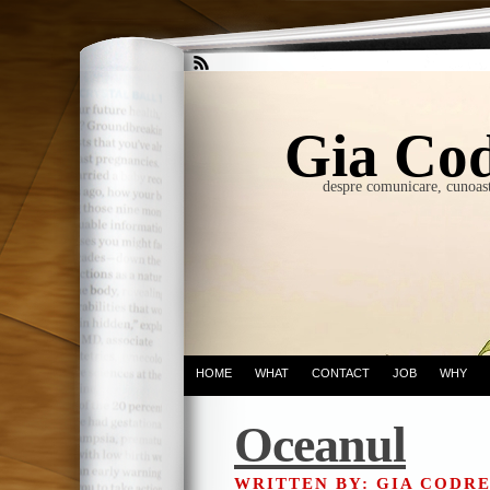
Gia Cod
despre comunicare, cunoast
HOME
WHAT
CONTACT
JOB
WHY
Oceanul
WRITTEN BY: GIA CODR