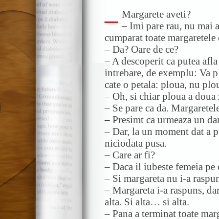
–
Margarete aveti?
– Imi pare rau, nu mai 
cumparat toate margaretele 
– Da? Oare de ce?
– A descoperit ca putea afla
intrebare, de exemplu: Va 
cate o petala: ploua, nu pl
– Oh, si chiar ploua a doua 
– Se pare ca da. Margaretel
– Presimt ca urmeaza un d
– Dar, la un moment dat a pu
niciodata pusa.
– Care ar fi?
– Daca il iubeste femeia pe 
– Si margareta nu i-a raspu
– Margareta i-a raspuns, dar 
alta. Si alta… si alta.
– Pana a terminat toate mar