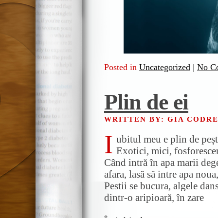
Posted in
Uncategorized
|
No C
Plin de ei
WRITTEN BY: GIA CODR
I
ubitul meu e plin de peșt
Exotici, mici, fosforesce
Când intră în apa marii deget
afara, lasă să intre apa noua
Pestii se bucura, algele dans
dintr-o aripioară, în zare