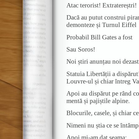
Atac terorist! Extratereștri!
Dacă au putut construi pira
demonteze și Turnul Eiffel
Probabil Bill Gates a fost
Sau Soros!
Noi știri anunțau noi dezast
Statuia Libertății a dispăru
Louvre-ul și chiar întreg Va
Apoi au dispărut pe rând co
mentă și pajiștile alpine.
Blocurile, casele, și chiar ce
Nimeni nu știa ce se întâmp
Apoi mi-am dat seama: