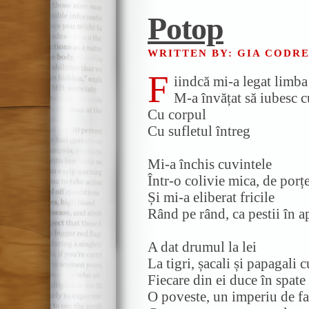
Potop
WRITTEN BY: GIA CODR
F
iindcă mi-a legat limba
M-a învățat să iubesc c
Cu corpul
Cu sufletul întreg
Mi-a închis cuvintele
Într-o colivie mica, de porț
Și mi-a eliberat fricile
Rând pe rând, ca pestii în a
A dat drumul la lei
La tigri, șacali și papagali
Fiecare din ei duce în spat
O poveste, un imperiu de fa