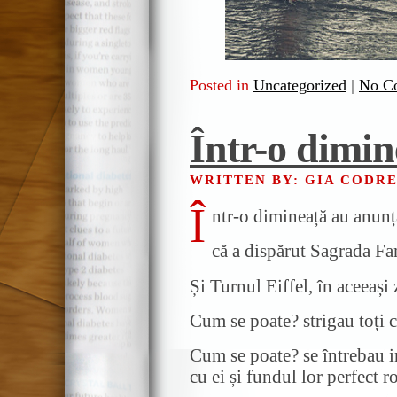
Posted in
Uncategorized
|
No C
Într-o dimin
WRITTEN BY: GIA CODR
Î
ntr-o dimineață au anunțat
că a dispărut Sagrada Fa
Și Turnul Eiffel, în aceeași 
Cum se poate? strigau toți c
Cum se poate? se întrebau in
cu ei și fundul lor perfect 