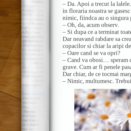
– Da. Apoi a trecut la lalel
in floraria noastra se gases
nimic, fiindca au o singura 
– Oh, da, acum observ.
– Si dupa ce a terminat toat
Dar neavand rabdare sa creas
copacilor si chiar la aripi de
– Oare cand se va opri?
– Cand va obosi… speram do
grave. Cum ar fi penele pasa
Dar chiar, de ce tocmai marg
– Nimic, multumesc. Trebui