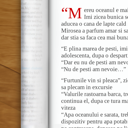
“M
ereu oceanul e ma
Imi zicea bunica s
aducea o cana de lapte cald 
Mirosea a parfum amar si sa
dar stia sa faca cea mai bun
“E plina marea de pesti, im
adolescenta, dupa o despart
“Dar eu nu de pesti am nevo
“Nu de pesti am nevoie…”
“Furtunile vin si pleaca”, zi
sa plecam in excursie
“Valurile rastoarna barca, t
continua el, dupa ce tura m
viteza
“Apa oceanului e sarata, tre
dispozitiv pentru apa potabi