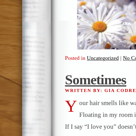
Posted in
Uncategorized
|
No C
Sometimes
WRITTEN BY: GIA CODR
Y
our hair smells like wa
Floating in my room i
If I say “I love you” doesn’