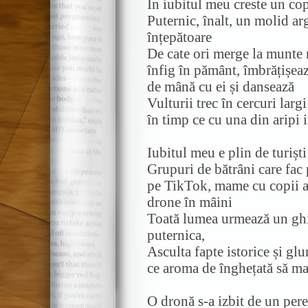
În iubitul meu creste un co
Puternic, înalt, un molid ar
înțepătoare
De cate ori merge la munte r
înfig în pământ, îmbrățișează
de mână cu ei și dansează
Vulturii trec în cercuri larg
în timp ce cu una din aripi
Iubitul meu e plin de turiști
Grupuri de bătrâni care fac
pe TikTok, mame cu copii as
drone în mâini
Toată lumea urmează un ghid
puternica,
Asculta fapte istorice și g
ce aroma de înghețată să ma
O dronă s-a izbit de un pere