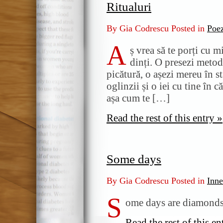
Ritualuri
By Gia Codrescu Posted in
Poe
A
ș vrea să te porți cu m
dinți. O presezi metod
picătură, o așezi mereu în s
oglinzii și o iei cu tine în c
așa cum te […]
Read the rest of this entry »
Some days
By Gia Codrescu Posted in
Inne
S
ome days are diamonds,
Read the rest of this en