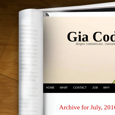
Gia Cod
despre comunicare, cunoast
HOME
WHAT
CONTACT
JOB
WHY
Archive for July, 201