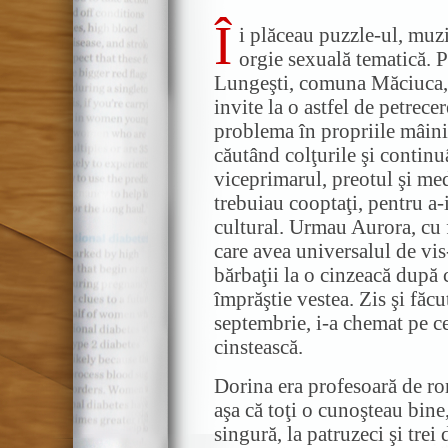
Î
i plăceau puzzle-ul, muzi
orgie sexuală tematică. P
Lungeşti, comuna Măciuca, j
invite la o astfel de petrece
problema în propriile mâini. 
căutând colţurile şi contin
viceprimarul, preotul şi med
trebuiau cooptaţi, pentru a-
cultural. Urmau Aurora, cu f
care avea universalul de vis
bărbaţii la o cinzeacă după 
împrăştie vestea. Zis şi făc
septembrie, i-a chemat pe cei
cinstească.
Dorina era profesoară de r
aşa că toţi o cunoşteau bine,
singură, la patruzeci şi trei 