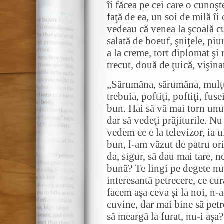
îi făcea pe cei care o cunoşt
faţă de ea, un soi de milă î
vedeau că venea la şcoală c
salată de boeuf, şniţele, piu
a la creme, tort diplomat şi 
trecut, două de ţuică, vişin
„Sărumâna, sărumâna, mulţu
trebuia, poftiţi, poftiţi, fus
bun. Hai să vă mai torn unul
dar să vedeţi prăjiturile. Nu
vedem ce e la televizor, ia u
bun, l-am văzut de patru or
da, sigur, să dau mai tare,
bună? Te lingi pe degete nu
interesantă petrecere, ce cur
facem aşa ceva şi la noi, n-
cuvine, dar mai bine să petr
să meargă la furat, nu-i aşa?