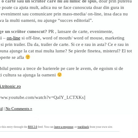
 o carte sau un scriitor care nu au nimic de spus
, doar prin puterea
 poate ca ajuta mult, adica nu se face cunoscuta doar din gura in
n eveniment sau comunicare prin mass-media/ on-line, insa daca nu
a la multi oameni, nu ajunge “succes editorial”.
e un scriitor cunoscut?
PR , lansare de carte, evenimente,
ii –
on-line
si off-line, word of mouth/ word of mouse, marketing
si prin trailer. Da da, trailer de carte. Si ce e rau in asta? Ce e rau in
 buna ajunge la cat mai multa lume? Se pierde finetea, misterul? El tot
operte se afla
bilul pentru a trece de barierele pe care le avem, de egoism si de
ti cultura sa ajunga la oameni
.tritonic.ro
//www.youtube.com/watch?v=QaIY_LCTXKs]
ld
|
No Comments »
 this entry through the
RSS 2.0
feed. You can
leave a response
, or
trackback
from your own site.