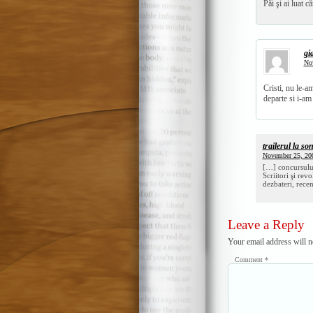
Păi şi ai luat c
gi
No
Cristi, nu le-
departe si i-am
trailerul la so
November 25, 20
[…] concursului
Scriitori şi rev
dezbateri, rece
Leave a Reply
Your email address will n
Comment
*