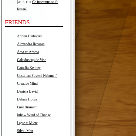
jack
on
Ce inseamna sa fii
batran?
FRIENDS
Adrian Ciubotaru
Alexandra Recasan
Ama cu Aroma
Caleidoscop de Vise
Camelia Kennzy
Costiman Povesti Nebune :)
Creative Mind
Daniela David
Debate House
Emil Brumaru
Iulia – Wind of Change
Lapte si Miere
Silviu Man