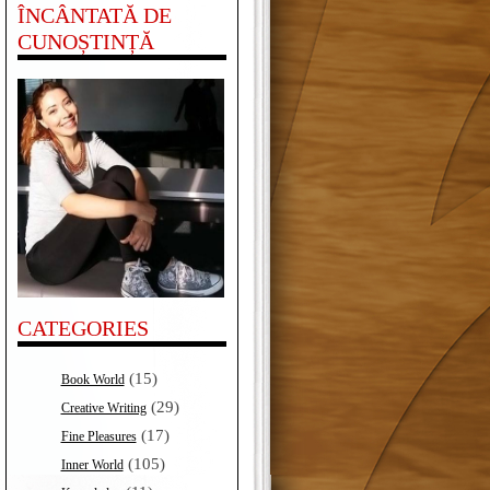
ÎNCÂNTATĂ DE
CUNOȘTINȚĂ
CATEGORIES
(15)
Book World
(29)
Creative Writing
(17)
Fine Pleasures
(105)
Inner World