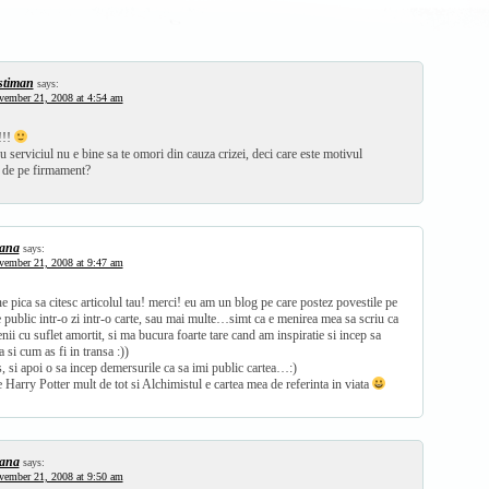
stiman
says:
ember 21, 2008 at 4:54 am
!!!
u serviciul nu e bine sa te omori din cauza crizei, deci care este motivul
le de pe firmament?
ana
says:
ember 21, 2008 at 9:47 am
ica sa citesc articolul tau! merci! eu am un blog pe care postez povestile pe
e public intr-o zi intr-o carte, sau mai multe…simt ca e menirea mea sa scriu ca
nii cu suflet amortit, si ma bucura foarte tare cand am inspiratie si incep sa
 si cum as fi in transa :))
, si apoi o sa incep demersurile ca sa imi public cartea…:)
e Harry Potter mult de tot si Alchimistul e cartea mea de referinta in viata
ana
says:
ember 21, 2008 at 9:50 am