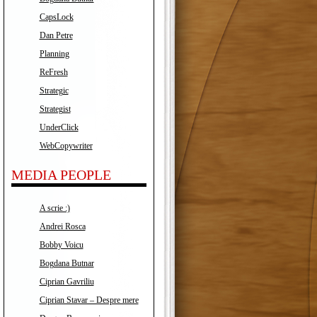
CapsLock
Dan Petre
Planning
ReFresh
Strategic
Strategist
UnderClick
WebCopywriter
MEDIA PEOPLE
A scrie :)
Andrei Rosca
Bobby Voicu
Bogdana Butnar
Ciprian Gavriliu
Ciprian Stavar – Despre mere