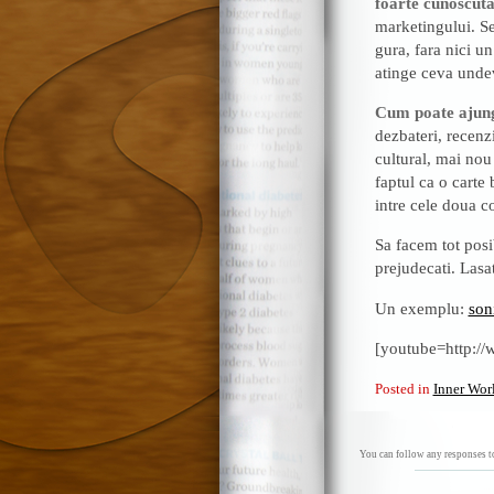
foarte cunoscuta
marketingului. Se
gura, fara nici u
atinge ceva undev
Cum poate ajung
dezbateri, recenz
cultural, mai nou 
faptul ca o carte
intre cele doua c
Sa facem tot posi
prejudecati. Lasa
Un exemplu:
soni
[youtube=http:
Posted in
Inner Wor
You can follow any responses to