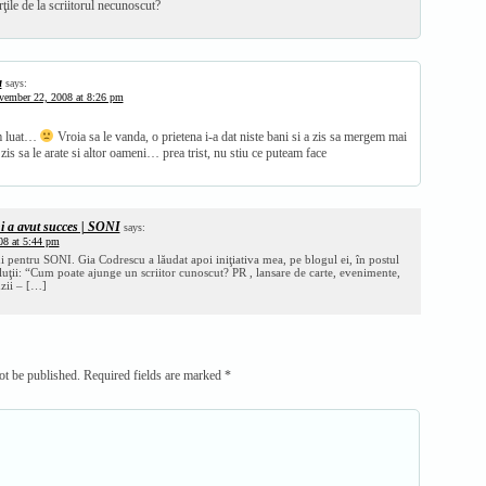
ărţile de la scriitorul necunoscut?
a
says:
vember 22, 2008 at 8:26 pm
am luat…
Vroia sa le vanda, o prietena i-a dat niste bani si a zis sa mergem mai
 zis sa le arate si altor oameni… prea trist, nu stiu ce puteam face
ni a avut succes | SONI
says:
08 at 5:44 pm
 pentru SONI. Gia Codrescu a lăudat apoi iniţiativa mea, pe blogul ei, în postul
oluţii: “Cum poate ajunge un scriitor cunoscut? PR , lansare de carte, evenimente,
nzii – […]
ot be published.
Required fields are marked
*