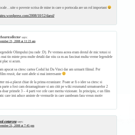
cale…uite o poveste scrisa de mine in care o portocala are un rol important
mitru.wordpress.com/2008/10/12/darul/
eheartcollector
says:
vember 21, 2008 at 11:23 am
Legendele Olimpului (nu rade :D). Pe vremea aceea eram destul de mic totusi si
a mai tin minte prea multe detalii dar stiu ca m-au fascinat multa vreme legendele
mi plac si acum.
m apucat sa citesc cartea Codul lui Da Vinci dar am urmarit filmul. Per
ilm reusit, dar sunt altele si mai interesante
er mi-a placut chiar de la prima ecranizare. Poate ar fi o idee sa citesc si
 parte a fost cam dezamagitoare si am citit pe wiki rezumatul urmatoarelor 2
a doar primele 3 – 4 parti vor cele care merita vizionate. In principiu, e un film
atic care imi aduce aminte de vremurile in care zambeam fara vreun motiv
isti cotarcea
says:
vember 21, 2008 at 7:45 pm