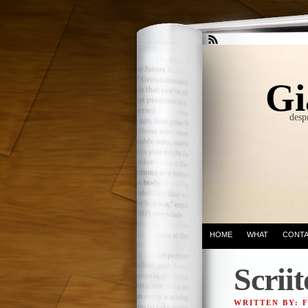
Gi
desp
HOME
WHAT
CONT
Scriit
WRITTEN BY: