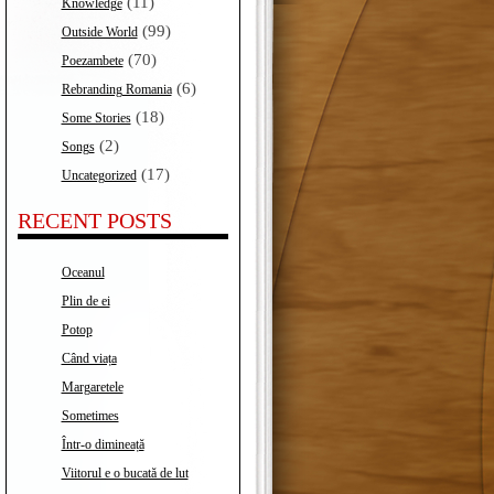
(11)
Knowledge
(99)
Outside World
(70)
Poezambete
(6)
Rebranding Romania
(18)
Some Stories
(2)
Songs
(17)
Uncategorized
RECENT POSTS
Oceanul
Plin de ei
Potop
Când viața
Margaretele
Sometimes
Într-o dimineață
Viitorul e o bucată de lut