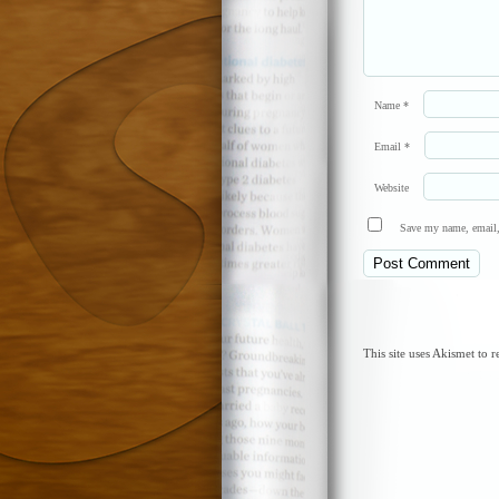
Name
*
Email
*
Website
Save my name, email, 
This site uses Akismet to 