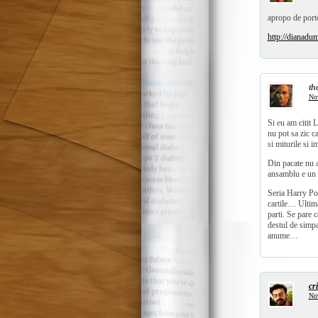
apropo de porto
http://dianadu
th
No
Si eu am citit 
nu pot sa zic c
si miturile si i
Din pacate nu a
ansamblu e un f
Seria Harry Pott
cartile… Ultima
parti. Se pare c
destul de simp
anume…
cr
No