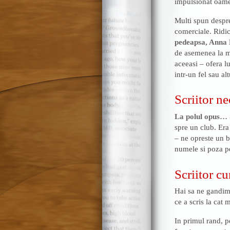
impulsionat oamen
Multi spun despre
comerciale. Ridic
pedeapsa, Anna 
de asemenea la mu
aceeasi – ofera lu
intr-un fel sau alt
Scriitor n
La polul opus… 
spre un club. Era
– ne opreste un ba
numele si poza pe
Scriitor c
Hai sa ne gandim
ce a scris la cat
In primul rand, p