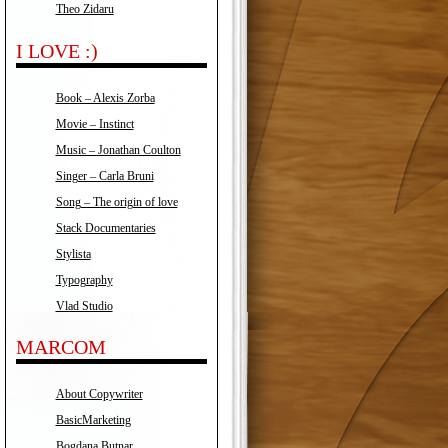
Theo Zidaru
I LOVE :)
Book – Alexis Zorba
Movie – Instinct
Music – Jonathan Coulton
Singer – Carla Bruni
Song – The origin of love
Stack Documentaries
Stylista
Typography
Vlad Studio
MARCOM
About Copywriter
BasicMarketing
Bogdana Butnar