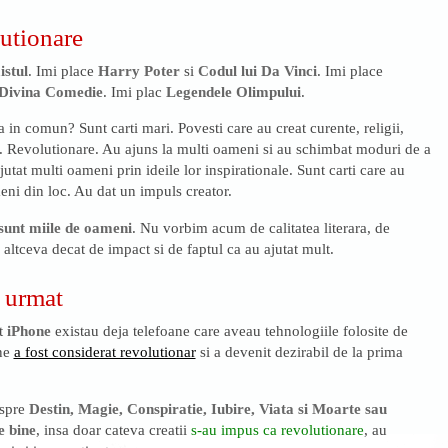
lutionare
istul
. Imi place
Harry Poter
si
Codul lui Da Vinci
. Imi place
Divina Comedie
. Imi plac
Legendele Olimpului
.
a in comun? Sunt carti mari. Povesti care au creat curente, religii,
i. Revolutionare. Au ajuns la multi oameni si au schimbat moduri de a
utat multi oameni prin ideile lor inspirationale. Sunt carti care au
ni din loc. Au dat un impuls creator.
sunt miile de oameni
. Nu vorbim acum de calitatea literara, de
 altceva decat de impact si de faptul ca au ajutat mult.
 urmat
t
iPhone
existau deja telefoane care aveau tehnologiile folosite de
one
a fost considerat revolutionar
si a devenit dezirabil de la prima
espre
Destin, Magie, Conspiratie, Iubire, Viata si Moarte sau
e bine
, insa doar cateva creatii
s-au impus ca revolutionare
, au