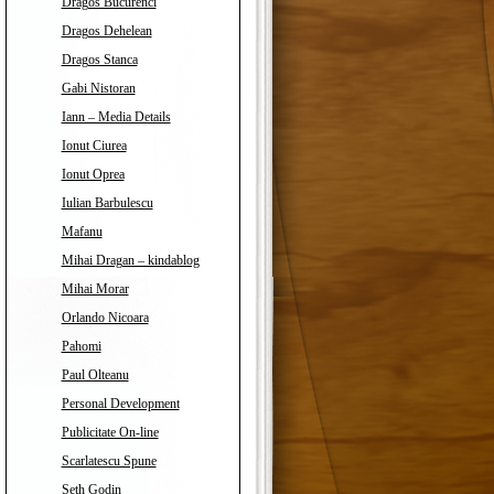
Dragos Bucurenci
Dragos Dehelean
Dragos Stanca
Gabi Nistoran
Iann – Media Details
Ionut Ciurea
Ionut Oprea
Iulian Barbulescu
Mafanu
Mihai Dragan – kindablog
Mihai Morar
Orlando Nicoara
Pahomi
Paul Olteanu
Personal Development
Publicitate On-line
Scarlatescu Spune
Seth Godin