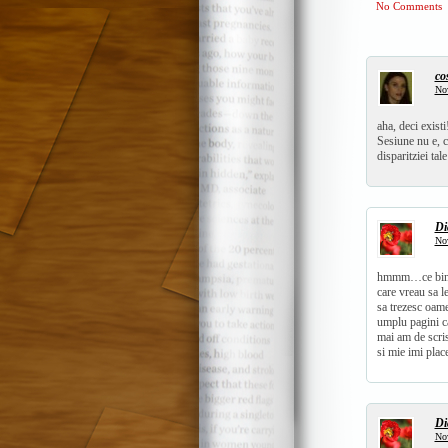
No Comments
co
Nov
aha, deci existi
Sesiune nu e, c
disparitziei ta
Di
Nov
hmmm…ce bine p
care vreau sa l
sa trezesc oame
umplu pagini ca
mai am de scris
si mie imi plac
Di
Nov