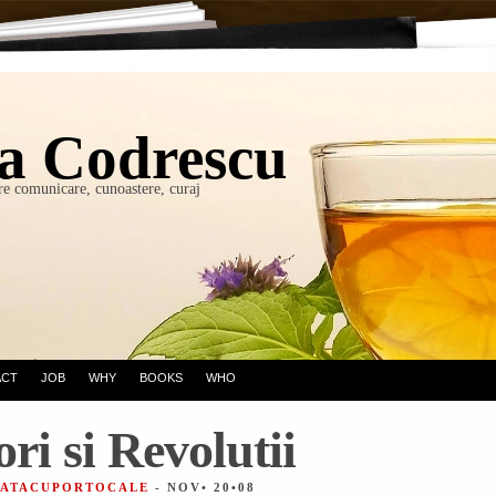
a Codrescu
re comunicare, cunoastere, curaj
ACT
JOB
WHY
BOOKS
WHO
ori si Revolutii
 FATACUPORTOCALE
- NOV• 20•08