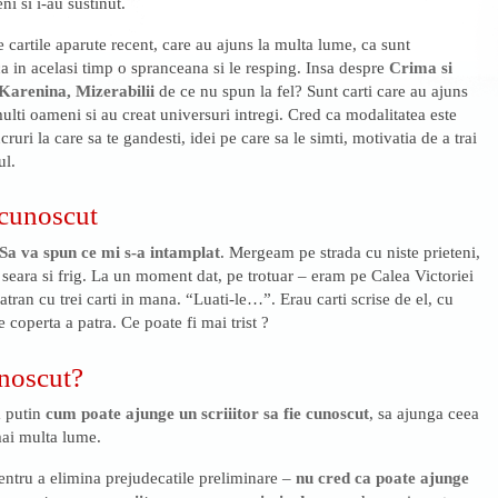
i si i-au sustinut.
 cartile aparute recent, care au ajuns la multa lume, ca sunt
a in acelasi timp o spranceana si le resping. Insa despre
Crima si
Karenina, Mizerabilii
de ce nu spun la fel? Sunt carti care au ajuns
lti oameni si au creat universuri intregi. Cred ca modalitatea este
cruri la care sa te gandesti, idei pe care sa le simti, motivatia de a trai
ul.
ecunoscut
Sa va spun ce mi s-a intamplat
. Mergeam pe strada cu niste prieteni,
 seara si frig. La un moment dat, pe trotuar – eram pe Calea Victoriei
tran cu trei carti in mana. “Luati-le…”. Erau carti scrise de el, cu
 coperta a patra. Ce poate fi mai trist ?
unoscut?
 putin
cum poate ajunge un scriiitor sa fie cunoscut
, sa ajunga ceea
 mai multa lume.
entru a elimina prejudecatile preliminare –
nu cred ca poate ajunge