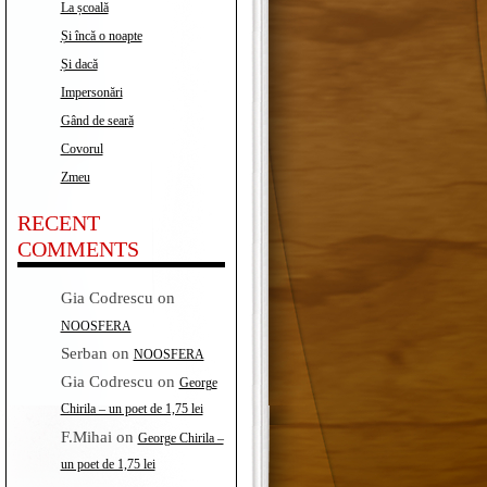
La școală
Și încă o noapte
Și dacă
Impersonări
Gând de seară
Covorul
Zmeu
RECENT
COMMENTS
Gia Codrescu
on
NOOSFERA
Serban
on
NOOSFERA
Gia Codrescu
on
George
Chirila – un poet de 1,75 lei
F.Mihai
on
George Chirila –
un poet de 1,75 lei