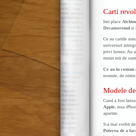
Carti revo
Imi place
Alchim
Decameronul
si
Ce au cartile aste
universuri intreg
privi lumea. Au aj
mutat mii de oame
Ce au in comun 
noutate, de nimic
Modele de
Cand a fost lansa
Apple
, insa iPh
aparitie.
S-a mai vorbit d
Puterea de a fac