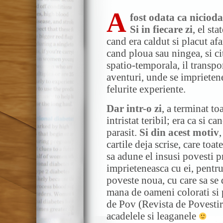
A
fost odata ca nicioda
Si in fiecare zi
, el st
cand era caldut si placut af
cand ploua sau ningea, si ci
spatio-temporala, il transpor
aventuri, unde se imprietene
felurite experiente.
Dar intr-o zi
, a terminat toa
intristat teribil; era ca si ca
parasit.
Si din acest motiv
cartile deja scrise, care toa
sa adune el insusi povesti p
imprieteneasca cu ei, pentru
poveste noua, cu care sa se 
mana de oameni colorati si pu
de Pov (Revista de Povestiri)
acadelele si leaganele