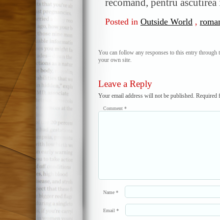
recomand, pentru ascutirea
Posted in
Outside World
,
roman
You can follow any responses to this entry through 
your own site.
Leave a Reply
Your email address will not be published.
Required 
Comment
*
Name
*
Email
*