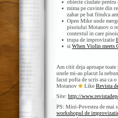
obiecte ciudate pentru 
mima pe cuvinte din rev
zahar pe bat fiindca a
Open Mike unde mergea
pisoiului Motanov o repl
contextul in care pisoiu
trupa de improvizatie
si
When Violin meets G
Am citit deja aproape toate p
unele mi-au placut la nebun
facut pofta de scris asa ca 
Motanov
Like
Revista d
Site:
http://www.revistadepo
PS: Mini-Povestea de mai sus
workshopul de improvizati