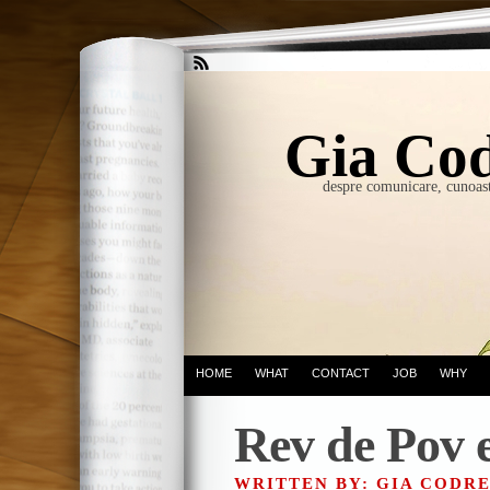
Gia Cod
despre comunicare, cunoast
HOME
WHAT
CONTACT
JOB
WHY
Rev de Pov e
WRITTEN BY: GIA CODR