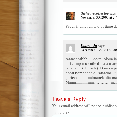
theheartcollector
says:
November 30, 2008 at 2:
PS: ar fi binevenita o optiune
Ioana_du
says:
December 2, 2008 at 2:5
Aaaaaaaahhh ….ce-mi ploua in 
imi cumpar o cutie din aia mare
face rau, STIU asta). Doar ca p
decat bomboanele Raffaello. Si 
perfecta cu bomboanele din ma
Mmmmmmmmm………….mai e mult
Leave a Reply
Your email address will not be publishe
Comment
*