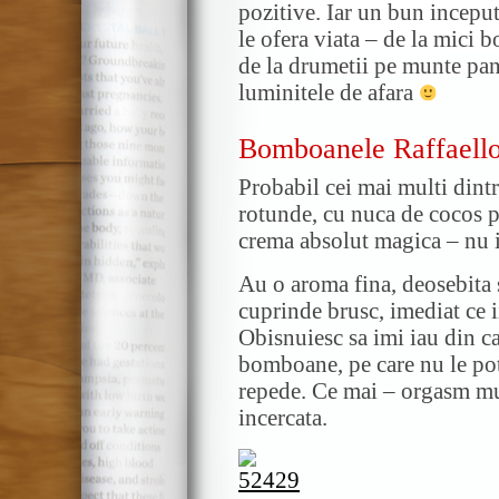
pozitive. Iar un bun inceput
le ofera viata – de la mici
de la drumetii pe munte pana 
luminitele de afara
Bomboanele Raffaell
Probabil cei mai multi dintr
rotunde, cu nuca de cocos pe
crema absolut magica – nu i
Au o aroma fina, deosebita s
cuprinde brusc, imediat ce i
Obisnuiesc sa imi iau din c
bomboane, pe care nu le pot
repede. Ce mai – orgasm m
incercata.