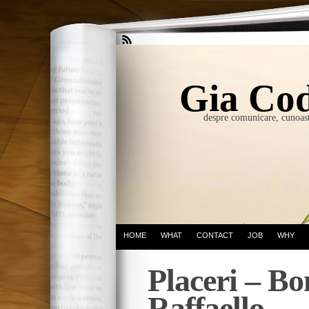
Gia Cod
despre comunicare, cunoast
HOME
WHAT
CONTACT
JOB
WHY
Placeri – B
Raffaello