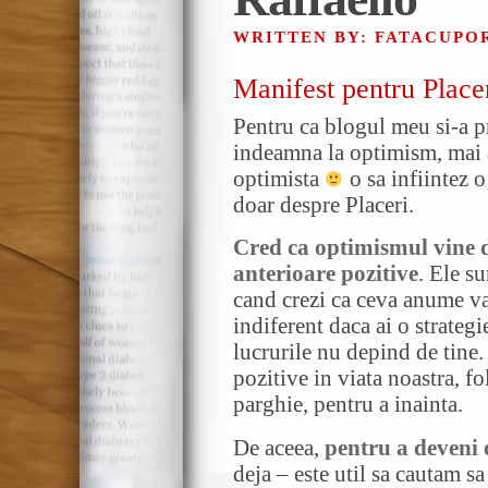
WRITTEN BY: FATACUP
Manifest pentru Place
Pentru ca blogul meu si-a p
indeamna la optimism, mai al
optimista
o sa infiintez 
doar despre Placeri.
Cred ca optimismul vine 
anterioare pozitive
. Ele su
cand crezi ca ceva anume va 
indiferent daca ai o strateg
lucrurile nu depind de tine
pozitive in viata noastra, f
parghie, pentru a inainta.
De aceea,
pentru a deveni 
deja – este util sa cautam s