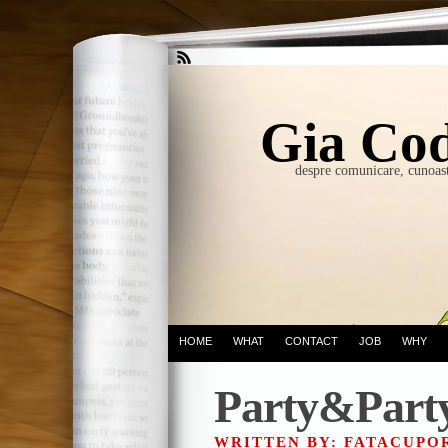
Gia Cod
despre comunicare, cunoast
HOME
WHAT
CONTACT
JOB
WHY
Party&Part
WRITTEN BY: FATACUP