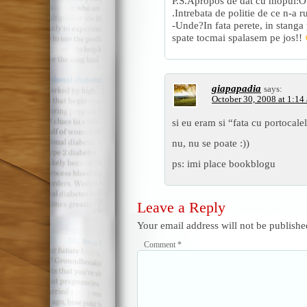
P.S.Apropos de dat cu mopul:O f
.Intrebata de politie de ce n-a 
-Unde?In fata perete, in stanga 
spate tocmai spalasem pe jos!!
giapapadia
says:
October 30, 2008 at 1:14
si eu eram si “fata cu portocale
nu, nu se poate :))
ps: imi place bookblogu
Leave a Reply
Your email address will not be publishe
Comment
*