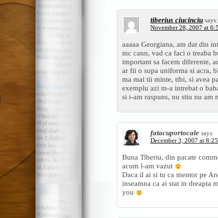
tiberius ciucinciu
says:
November 28, 2007 at 6:
aaaaa Georgiana, am dat din int
mc cann, vad ca faci o treaba b
important sa facem diferente, a
ar fii o supa uniforma si acra, b
ma mai tii minte, tibi, si avea p
exemplu azi m-a intrebat o bab
si i-am raspuns, nu stiu nu am
fatacuportocale
says:
December 3, 2007 at 8:2
Buna Tiberiu, din pacate commen
acum l-am vazut
Daca il ai si tu ca mentor pe And
inseamna ca ai stat in dreapta 
you