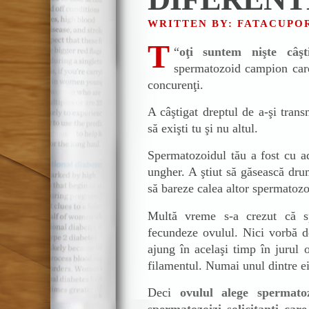
WRITTEN BY: FATACUP
T
“
oţi suntem nişte câşti
spermatozoid campion care
concurenţi.
A câştigat dreptul de a-şi tran
să exişti tu şi nu altul.
Spermatozoidul tău a fost cu ad
ungher. A ştiut să găsească drum
să bareze calea altor spermatozoi
Multă vreme s-a crezut că s
fecundeze ovulul. Nici vorbă d
ajung în acelaşi timp în jurul o
filamentul. Numai unul dintre ei 
Deci
ovulul alege spermato