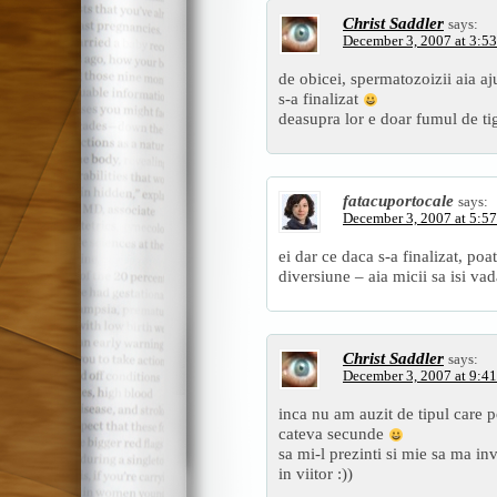
Christ Saddler
says:
December 3, 2007 at 3:5
de obicei, spermatozoizii aia aj
s-a finalizat
deasupra lor e doar fumul de tig
fatacuportocale
says:
December 3, 2007 at 5:5
ei dar ce daca s-a finalizat, poa
diversiune – aia micii sa isi vad
Christ Saddler
says:
December 3, 2007 at 9:4
inca nu am auzit de tipul care 
cateva secunde
sa mi-l prezinti si mie sa ma inv
in viitor :))