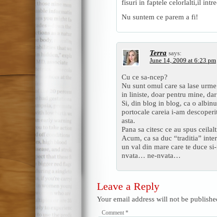
fisuri in faptele celorlalti,il int
Nu suntem ce parem a fi!
Terra
says:
June 14, 2009 at 6:23 pm
Cu ce sa-ncep?
Nu sunt omul care sa lase urme 
in liniste, doar pentru mine, dar
Si, din blog in blog, ca o albinu
portocale careia i-am descoperi
asta.
Pana sa citesc ce au spus ceilalt
Acum, ca sa duc “traditia” inter
un val din mare care te duce si-n
nvata… ne-nvata…
Leave a Reply
Your email address will not be publishe
Comment
*