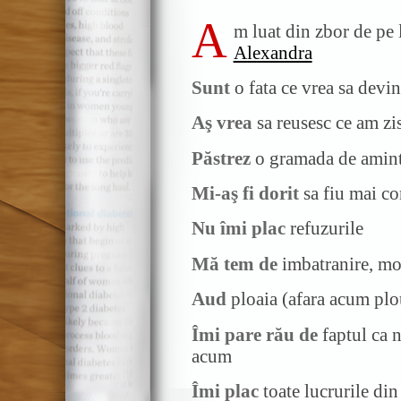
A
m luat din zbor de pe 
Alexandra
Sunt
o fata ce vrea sa dev
Aş vrea
sa reusesc ce am zi
Păstrez
o gramada de amint
Mi-aş fi dorit
sa fiu mai co
Nu îmi plac
refuzurile
Mă tem de
imbatranire, mo
Aud
ploaia (afara acum pl
Îmi pare rău de
faptul ca n
acum
Îmi plac
toate lucrurile din