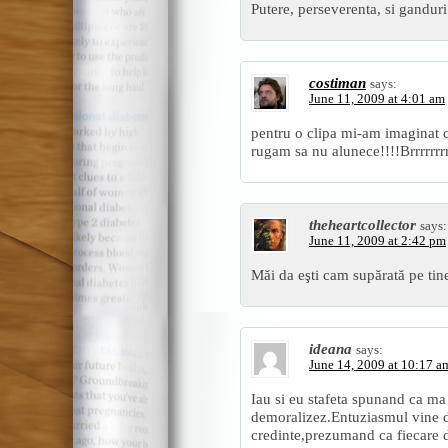
Putere, perseverenta, si gandur
costiman
says:
June 11, 2009 at 4:01 am
pentru o clipa mi-am imaginat c
rugam sa nu alunece!!!!Brrrrrr
theheartcollector
says:
June 11, 2009 at 2:42 pm
Măi da eşti cam supărată pe tine
ideana
says:
June 14, 2009 at 10:17 a
Iau si eu stafeta spunand ca ma
demoralizez.Entuziasmul vine de
credinte,prezumand ca fiecare d