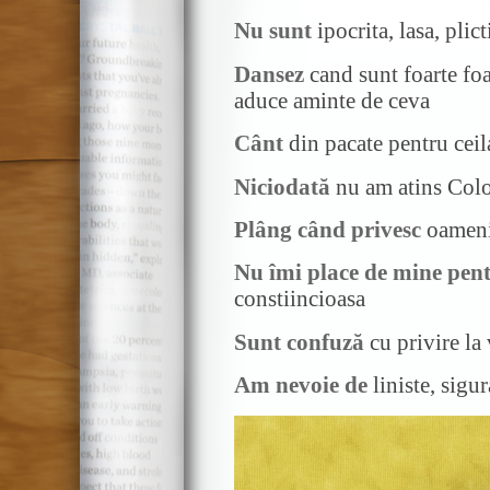
Nu sunt
ipocrita, lasa, plic
Dansez
cand sunt foarte foa
aduce aminte de ceva
Cânt
din pacate pentru ceila
Niciodată
nu am atins Coloa
Plâng când privesc
oameni 
Nu îmi place de mine pen
constiincioasa
Sunt confuză
cu privire la
Am nevoie de
liniste, sigu