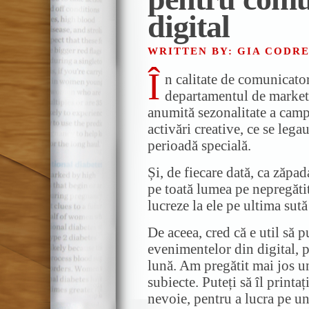
digital
WRITTEN BY: GIA CODR
Î
n calitate de comunicator
departamentul de marketi
anumită sezonalitate a cam
activări creative, ce se leg
perioadă specială.
Și, de fiecare dată, ca zăpa
pe toată lumea pe nepregătite
lucreze la ele pe ultima sută
De aceea, cred că e util să 
evenimentelor din digital, p
lună. Am pregătit mai jos u
subiecte. Puteți să îl printa
nevoie, pentru a lucra pe un