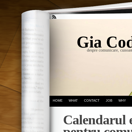
Gia Cod
despre comunicare, cunoast
HOME
WHAT
CONTACT
JOB
WHY
Calendarul 
pentru comu