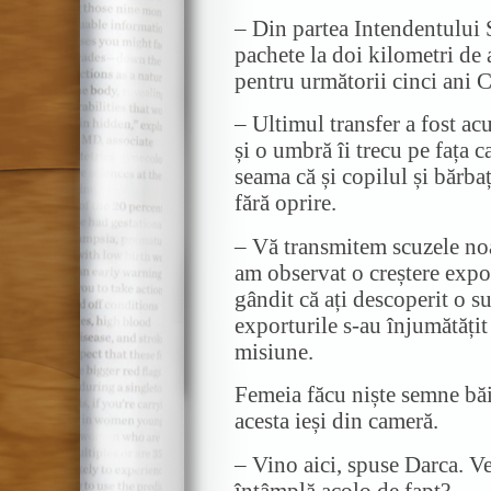
– Din partea Intendentului
pachete la doi kilometri de a
pentru următorii cinci ani C
– Ultimul transfer a fost a
și o umbră îi trecu pe fața
seama că și copilul și bărba
fără oprire.
– Vă transmitem scuzele noa
am observat o creștere expon
gândit că ați descoperit o s
exporturile s-au înjumătățit
misiune.
Femeia făcu niște semne băia
acesta ieși din cameră.
– Vino aici, spuse Darca. Ve
întâmplă acolo de fapt?