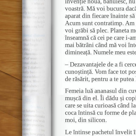
invenție nouă, bănuiesc, nu
voastră. Mă voi bucura dacă 
aparat din fiecare înainte să 
Acum sunt contratimp. Am v
voi grăbi să plec. Planeta me
înseamnă că cei pe care i-am
mai bătrâni când mă voi înt
dimineață. Numele meu este 
– Dezavantajele de a fi cerc
cunoștință. Vom face tot pos
de răsărit, pentru a te putea 
Femeia luă ananasul din cuvă
mușcă din el. Îi dădu și copi
care se uita curioasă când la
coca întinsă cu forme de pla
moi, din silicon.
Le întinse pachetul învelit î