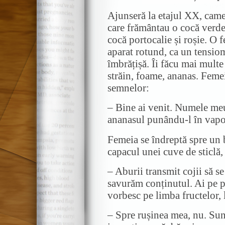
Ajunseră la etajul XX, camer
care frământau o cocă verde
cocă portocalie și roșie. O f
aparat rotund, ca un tensiom
îmbrățișă. Îi făcu mai multe
străin, foame, ananas. Femeia
semnelor:
– Bine ai venit. Numele meu
ananasul punându-l în vapo
Femeia se îndreptă spre un b
capacul unei cuve de sticlă,
– Aburii transmit cojii să se
savurăm conținutul. Ai pe p
vorbesc pe limba fructelor,
– Spre rușinea mea, nu. Sun