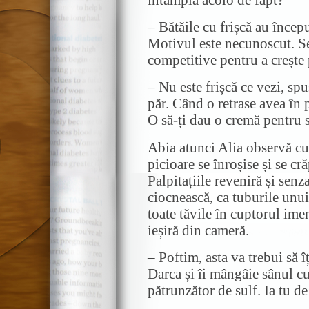
– Bătăile cu frișcă au înce
Motivul este necunoscut. Se 
competitive pentru a crește 
– Nu este frișcă ce vezi, sp
păr. Când o retrase avea în p
O să-ți dau o cremă pentru s
Abia atunci Alia observă cu
picioare se înroșise și se cr
Palpitațiile reveniră și senza
ciocnească, ca tuburile unui
toate tăvile în cuptorul ime
ieșiră din cameră.
– Poftim, asta va trebui să î
Darca și îi mângâie sânul c
pătrunzător de sulf. Ia tu de