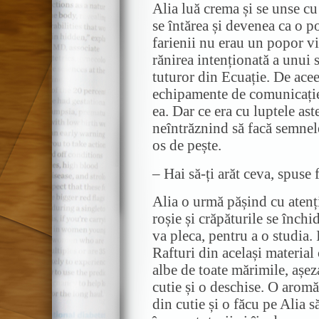
Alia luă crema și se unse cu
se întărea și devenea ca o p
farienii nu erau un popor vi
rănirea intenționată a unui s
tuturor din Ecuație. De ace
echipamente de comunicație.
ea. Dar ce era cu luptele ast
neîntrăznind să facă semnele 
os de pește.
– Hai să-ți arăt ceva, spuse 
Alia o urmă pășind cu atenț
roșie și crăpăturile se închi
va pleca, pentru a o studia.
Rafturi din același material 
albe de toate mărimile, așez
cutie și o deschise. O aromă
din cutie și o făcu pe Alia s