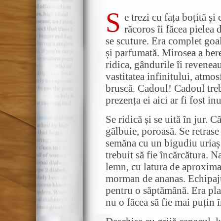
S
e trezi cu fața boțită și
răcoros îi făcea pielea 
se scuture. Era complet goa
și parfumată. Mirosea a bere 
ridica, gândurile îi revene
vastitatea infinitului, atmos
bruscă. Cadoul! Cadoul trebu
prezența ei aici ar fi fost inu
Se ridică și se uită în jur. C
gălbuie, poroasă. Se retrase 
semăna cu un bigudiu uriaș ș
trebuit să fie încărcătura. 
lemn, cu latura de aproxima
morman de ananas. Echipajul
pentru o săptămână. Era plan
nu o făcea să fie mai puțin î