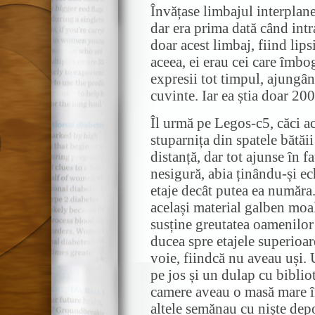
Învățase limbajul interplane
dar era prima dată când int
doar acest limbaj, fiind lip
aceea, ei erau cei care îmb
expresii tot timpul, ajungâ
cuvinte. Iar ea știa doar 200
Îl urmă pe Legos-c5, căci ac
stuparnița din spatele bătăi
distanță, dar tot ajunse în fa
nesigură, abia ținându-și ec
etaje decât putea ea număra.
același material galben moal
susține greutatea oamenilor
ducea spre etajele superioar
voie, fiindcă nu aveau uși. 
pe jos și un dulap cu bibli
camere aveau o masă mare în
altele semănau cu niște depo