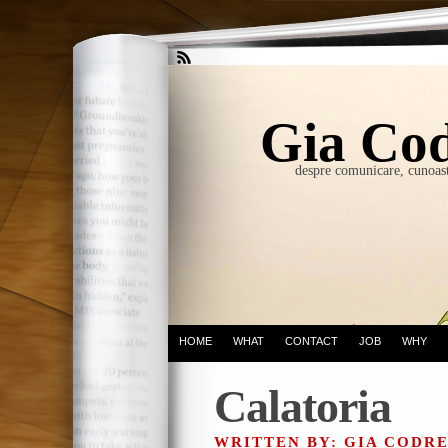
Gia Cod
despre comunicare, cunoast
HOME
WHAT
CONTACT
JOB
WHY
Calatoria
WRITTEN BY: GIA CODR