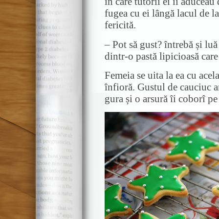
în care tutorii ei îi aduceau 
fugea cu ei lângă lacul de l
fericită.
– Pot să gust? întrebă și luă
dintr-o pastă lipicioasă car
Femeia se uita la ea cu acel
înfioră. Gustul de cauciuc a
gura și o arsură îi coborî p