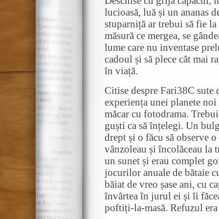
Deschise cu grijă capacul, lu
lucioasă, luă și un ananas d
stuparniță ar trebui să fie la
măsură ce mergea, se gânde
lume care nu inventase prel
cadoul și să plece cât mai ra
în viață.
Citise despre Fari38C sute d
experiența unei planete noi
măcar cu fotodrama. Trebuia 
guști ca să înțelegi. Un bul
drept și o făcu să observe 
vânzoleau și încolăceau la t
un sunet și erau complet goi
jocurilor anuale de bătaie cu
băiat de vreo șase ani, cu ca
învârtea în jurul ei și îi f
poftiți-la-masă. Refuzul era 