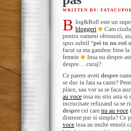
WRITTEN BY: FATACUP
B
log&Roll este un sup
bloggeri
Cam ciudat 
pentru oameni obisnuiti, as
spus subtil “
pei tu nu esti 
facut sa ma gandesc bine la 
femeie
Insa nu despre ast
despre… curaj?
Ce parere aveti
despre
oame
se duc in fata sa cante? Pen
place, sau vor sa se faca auz
au voce
insa nu stiu asta si
incrucisate refuzand sa se ri
despre
cei care
nu au voce
i
distreze pur si simplu? Ce 
voce
insa au multe emotii c