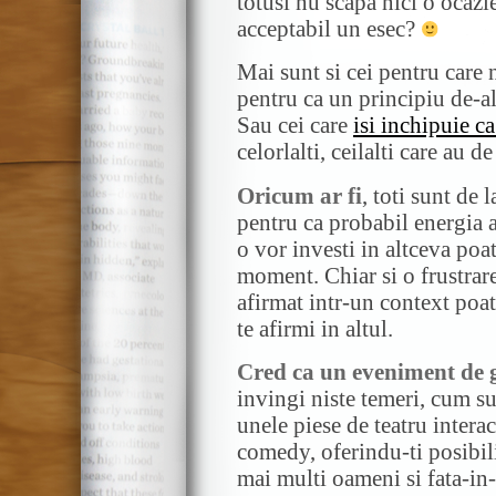
totusi nu scapa nici o ocazie
acceptabil un esec?
Mai sunt si cei pentru care
pentru ca un principiu de-a
Sau cei care
isi inchipuie c
celorlalti, ceilalti care au d
Oricum ar fi
, toti sunt de 
pentru ca probabil energia a
o vor investi in altceva poa
moment. Chiar si o frustrare
afirmat intr-un context poat
te afirmi in altul.
Cred ca un eveniment de 
invingi niste temeri, cum su
unele piese de teatru inter
comedy, oferindu-ti posibili
mai multi oameni si fata-in-