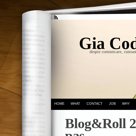
Gia Cod
despre comunicare, cunoast
HOME
WHAT
CONTACT
JOB
WHY
Blog&Roll 2
pas